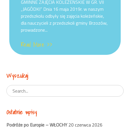
on
GMINNE ZAJĘCIA KOLEŻEŃSKIE W GR. VII
„JAGÓDKI” Dnia 16 maja 2019r. w naszym
przedszkolu odbyły się zajęcia koleżeńskie,
dla nauczycieli z przedszkoli gminy Brzozów,
prowadzone...
Read More >>
Wyszukaj
Ostatnie wpisy
Podróże po Europie – WŁOCHY
20 czerwca 2026