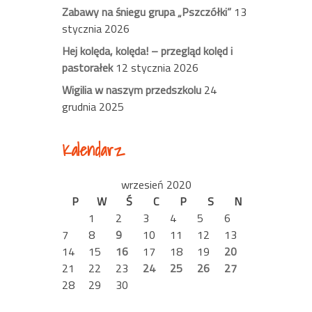
Zabawy na śniegu grupa „Pszczółki”
13
stycznia 2026
Hej kolęda, kolęda! – przegląd kolęd i
pastorałek
12 stycznia 2026
Wigilia w naszym przedszkolu
24
grudnia 2025
Kalendarz
wrzesień 2020
P
W
Ś
C
P
S
N
1
2
3
4
5
6
7
8
9
10
11
12
13
14
15
16
17
18
19
20
21
22
23
24
25
26
27
28
29
30