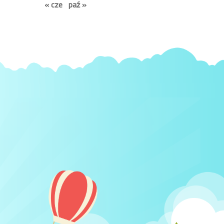
« cze
paź »