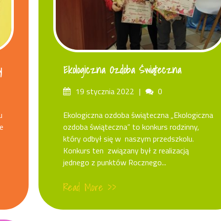
y
Ekologiczna Ozdoba Świąteczna
Posted
Comments
19 stycznia 2022
0
on
u
Ekologiczna ozdoba świąteczna „Ekologiczna
e
ozdoba świąteczna” to konkurs rodzinny,
który odbył się w naszym przedszkolu.
Konkurs ten związany był z realizacją
jednego z punktów Rocznego...
Read More >>