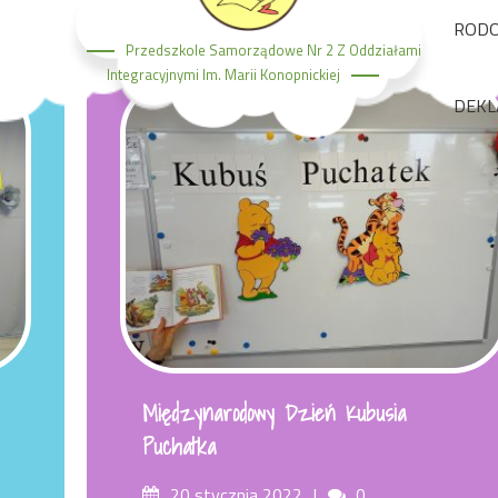
ROD
Przedszkole Samorządowe Nr 2 Z Oddziałami
Integracyjnymi Im. Marii Konopnickiej
DEKL
Międzynarodowy Dzień Kubusia
Puchatka
Posted
Comments
20 stycznia 2022
0