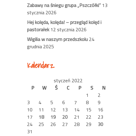
Zabawy na śniegu grupa „Pszczółki”
13
stycznia 2026
Hej kolęda, kolęda! – przegląd kolęd i
pastorałek
12 stycznia 2026
Wigilia w naszym przedszkolu
24
grudnia 2025
Kalendarz
styczeń 2022
P
W
Ś
C
P
S
N
1
2
3
4
5
6
7
8
9
10
11
12
13
14
15
16
17
18
19
20
21
22
23
24
25
26
27
28
29
30
31