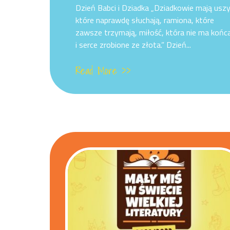
Dzień Babci i Dziadka „Dziadkowie mają uszy
które naprawdę słuchają, ramiona, które
zawsze trzymają, miłość, która nie ma końc
i serce zrobione ze złota.” Dzień...
Read More >>