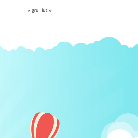
« gru
lut »