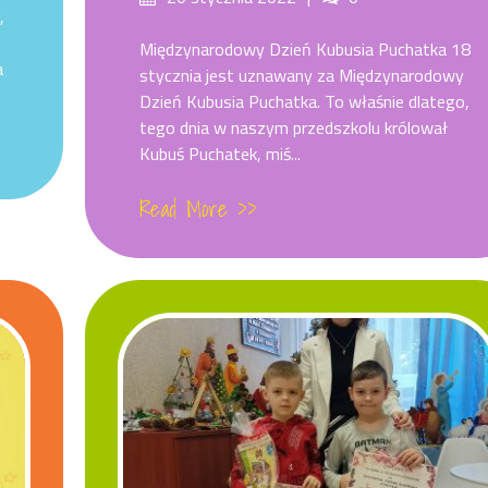
,
on
Międzynarodowy Dzień Kubusia Puchatka 18
a
stycznia jest uznawany za Międzynarodowy
Dzień Kubusia Puchatka. To właśnie dlatego,
tego dnia w naszym przedszkolu królował
Kubuś Puchatek, miś...
Read More >>