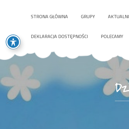
Skip
to
STRONA GŁÓWNA
GRUPY
AKTUALN
content
DEKLARACJA DOSTĘPNOŚCI
POLECAMY
Dz