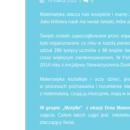
15 marca 2022
0
on
Matematyka otacza nas wszędzie i mamy z
Jako królowa nauk ma swoje święto, które
Święto zostało zapoczątkowane przez orga
było organizowane co roku w każdą pierw
udział 286 tysięcy uczniów z 98 krajów ś
coraz większym zainteresowaniem. W Pol
2014 roku z inicjatywy Stowarzyszenia Dos
Matematyka kształtuje i uczy dzieci, j
w procesach poznawania i rozumienia ota
z matematyką, czują ją intuicyjnie, mają w s
W grupie „Motylki” z okazji Dnia Matem
zajęcia. Celem takich zajęć jest intelekt
otaczający świat.