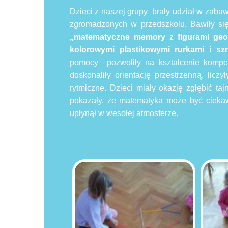
Dzieci z naszej grupy brały udział w zaba
zgromadzonych w przedszkolu. Bawiły s
„matematyczne memory z figurami geom
kolorowymi plastikowymi rurkami i s
pomocy pozwoliły na kształcenie kompe
doskonaliły orientację przestrzenną, liczy
rytmiczne. Dzieci miały okazję zgłębić t
pokazały, że matematyka może być ciekaw
upłynął w wesołej atmosferze.