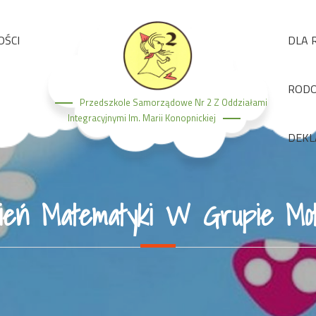
OŚCI
DLA 
ROD
Przedszkole Samorządowe Nr 2 Z Oddziałami
Integracyjnymi Im. Marii Konopnickiej
DEKL
ień Matematyki W Grupie Moty