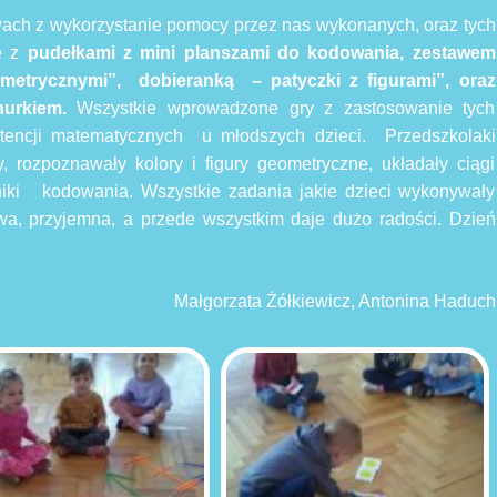
wach z wykorzystanie pomocy przez nas wykonanych, oraz tych
ię z
pudełkami z mini planszami do kodowania, zestawem
etrycznymi”, dobieranką – patyczki z figurami”, oraz
znurkiem.
Wszystkie wprowadzone gry z zastosowanie tych
tencji matematycznych u młodszych dzieci. Przedszkolaki
ły, rozpoznawały kolory i figury geometryczne, układały ciągi
ajniki kodowania. Wszystkie zadania jakie dzieci wykonywały
a, przyjemna, a przede wszystkim daje dużo radości. Dzień
Małgorzata Żółkiewicz, Antonina Haduch