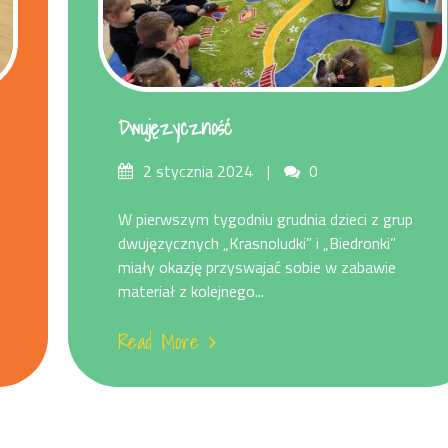
Dwujęzyczność
Posted
Comments
2 stycznia 2024
0
on
W pierwszym tygodniu grudnia dzieci z grup
dwujęzycznych „Krasnoludki” i „Biedronki”
miały okazję przyswajać sobie w zabawie
materiał z kolejnego...
Read More