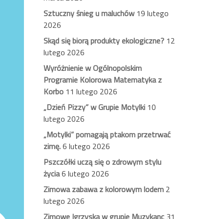
Sztuczny śnieg u maluchów
19 lutego
2026
Skąd się biorą produkty ekologiczne?
12
lutego 2026
Wyróżnienie w Ogólnopolskim
Programie Kolorowa Matematyka z
Korbo
11 lutego 2026
„Dzień Pizzy” w Grupie Motylki
10
lutego 2026
„Motylki” pomagają ptakom przetrwać
zimę.
6 lutego 2026
Pszczółki uczą się o zdrowym stylu
życia
6 lutego 2026
Zimowa zabawa z kolorowym lodem
2
lutego 2026
Zimowe Igrzyska w grupie Muzykanc
31