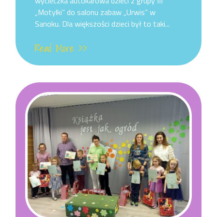
wycieczka autokarowa dzieci z grupy III
„Motylki” do salonu zabaw „Urwis” w
Sanoku. Dla większości dzieci był to taki...
Read More >>