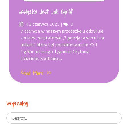
„Książka Jest Jak Ogród”
Posted
Comments
13 czerwca 2023
0
on
7 czerwca w naszym przedszkolu odbył się
konkurs recytatorski „Z poezją w sercu i na
ustach”, który był podsumowaniem XXII
Ogólnopolskiego Tygodnia Czytania
Dzieciom. Spotkanie...
Read More >>
Wyszukaj