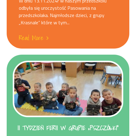
W dniu 13.11.2024r w naszym przedszkolu
odbyła się uroczystość Pasowania na
przedszkolaka. Najmłodsze dzieci, z grupy
„Krasnale” które w tym...
Read More
II TYDZIEŃ FERII W GRUPIE „PSZCZÓŁKI”