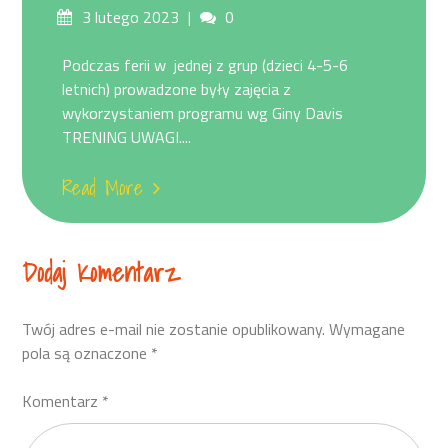
Posted
Comments
3 lutego 2023
0
on
Podczas ferii w jednej z grup (dzieci 4-5-6
letnich) prowadzone były zajęcia z
wykorzystaniem programu wg Giny Davis
TRENING UWAGI....
Read More
Dodaj Komentarz
Twój adres e-mail nie zostanie opublikowany.
Wymagane
pola są oznaczone
*
Komentarz
*