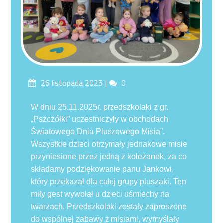
Posted
Comments
26 listopada 2025
0
on
W dniu 25.11.2025r. przedszkolaki z gr.
„Pszczółki” uczestniczyły w obchodach
Światowego Dnia Pluszowego Misia”.
Wszystkie dzieci otrzymały jednakowe misie
przyniesione przez jedną z koleżanek, za co
składamy podziękowanie panu Jankowi,
który przekazał dla całej grupy pluszaki. Ten
miły gest wywołał u dzieci uśmiechy na
twarzach. Przedszkolaki zostały zaproszone
do wspólnej zabawy z misiami, wymyślały