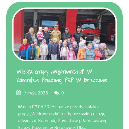
Wizyta Grupy „Wędrowniczki” W
Komendzie Powiatowej PSP W Brzozowie
Posted
Comments
7 maja 2025
0
on
W dniu 07.05.2025r. nasze przedszkolaki z
grupy „Wędrowniczki” miały niezwykłą okazję
odwiedzić Komendę Powiatową Państwowej
Straży Pożarnej w Brzozowie. Dla...