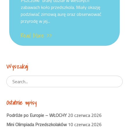
Pszczółki” brały udział w wesołych
zabawach koło przedszkola. Miały okazję
podziwiać zimową aurę oraz obserwować
przyrodę w jej...
Read More >>
Wyszukaj
Ostatnie wpisy
Podróże po Europie – WŁOCHY
20 czerwca 2026
Mini Olimpiada Przedszkolaków
10 czerwca 2026