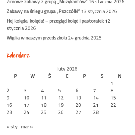
Zimowe zabawy z grupą „Muzykantów”
16 stycznia 2026
Zabawy na śniegu grupa „Pszczółki”
13 stycznia 2026
Hej kolęda, kolęda! – przegląd kolęd i pastorałek
12
stycznia 2026
Wigilia w naszym przedszkolu
24 grudnia 2025
Kalendarz
luty 2026
P
W
Ś
C
P
S
N
1
2
3
4
5
6
7
8
9
10
11
12
13
14
15
16
17
18
19
20
21
22
23
24
25
26
27
28
« sty
mar »