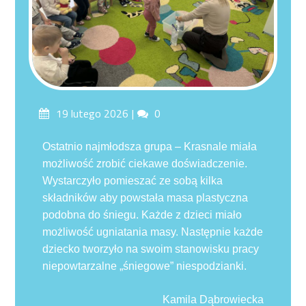
Posted
Comments
19 lutego 2026
0
on
Ostatnio najmłodsza grupa – Krasnale miała
możliwość zrobić ciekawe doświadczenie.
Wystarczyło pomieszać ze sobą kilka
składników aby powstała masa plastyczna
podobna do śniegu. Każde z dzieci miało
możliwość ugniatania masy. Następnie każde
dziecko tworzyło na swoim stanowisku pracy
niepowtarzalne „śniegowe” niespodzianki.
Kamila Dąbrowiecka