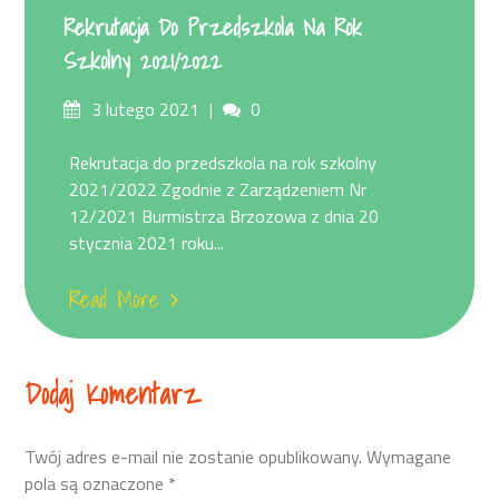
Rekrutacja Do Przedszkola Na Rok
Szkolny 2021/2022
Posted
Comments
3 lutego 2021
0
on
Rekrutacja do przedszkola na rok szkolny
2021/2022 Zgodnie z Zarządzeniem Nr
12/2021 Burmistrza Brzozowa z dnia 20
stycznia 2021 roku...
Read More
Dodaj Komentarz
Twój adres e-mail nie zostanie opublikowany.
Wymagane
pola są oznaczone
*