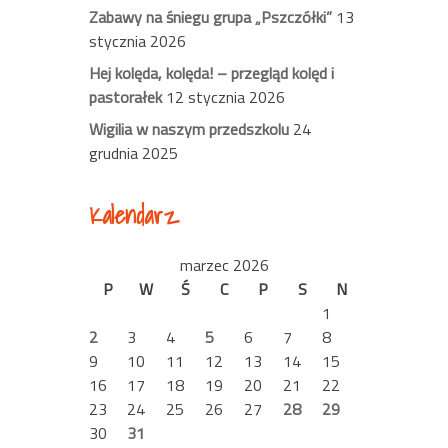
Zabawy na śniegu grupa „Pszczółki”
13
stycznia 2026
Hej kolęda, kolęda! – przegląd kolęd i
pastorałek
12 stycznia 2026
Wigilia w naszym przedszkolu
24
grudnia 2025
Kalendarz
marzec 2026
P
W
Ś
C
P
S
N
1
2
3
4
5
6
7
8
9
10
11
12
13
14
15
16
17
18
19
20
21
22
23
24
25
26
27
28
29
30
31