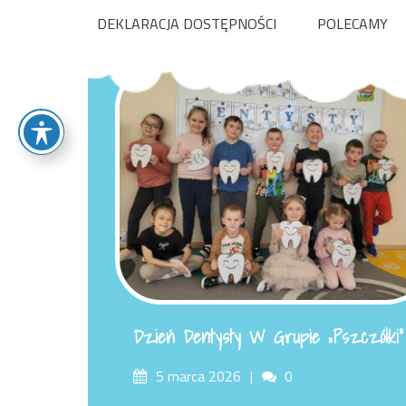
DEKLARACJA DOSTĘPNOŚCI
POLECAMY
Dzień Dentysty W Grupie „Pszczółki”
Posted
Comments
5 marca 2026
0
on