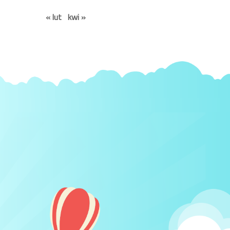
« lut
kwi »