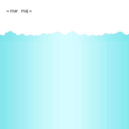
« mar
maj »