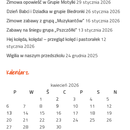
Zimowa opowieść w Grupie Motylki
29 stycznia 2026
Dzień Babci i Dziadka w grupie Biedronki
26 stycznia 2026
Zimowe zabawy z grupą „Muzykantów”
16 stycznia 2026
Zabawy na śniegu grupa „Pszczółki”
13 stycznia 2026
Hej kolęda, kolęda! – przegląd kolęd i pastorałek
12
stycznia 2026
Wigilia w naszym przedszkolu
24 grudnia 2025
Kalendarz
kwiecień 2026
P
W
Ś
C
P
S
N
1
2
3
4
5
6
7
8
9
10
11
12
13
14
15
16
17
18
19
20
21
22
23
24
25
26
27
28
29
30