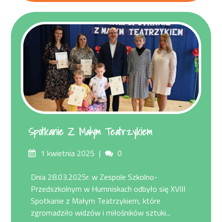
Spotkanie Z Małym Teatrzykiem
Posted
Comments
1 kwietnia 2025
0
on
Dnia 28.03.2025r. w Zespole Szkolno-
Przedszkolnym w Humniskach odbyło się XVIII
Spotkanie z Małym Teatrzykiem, które
zgromadziło widzów i miłośników sztuki...