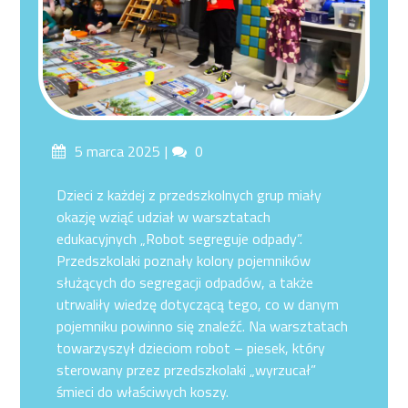
Posted
Comments
5 marca 2025
0
on
Dzieci z każdej z przedszkolnych grup miały
okazję wziąć udział w warsztatach
edukacyjnych „Robot segreguje odpady”.
Przedszkolaki poznały kolory pojemników
służących do segregacji odpadów, a także
utrwaliły wiedzę dotyczącą tego, co w danym
pojemniku powinno się znaleźć. Na warsztatach
towarzyszył dzieciom robot – piesek, który
sterowany przez przedszkolaki „wyrzucał”
śmieci do właściwych koszy.