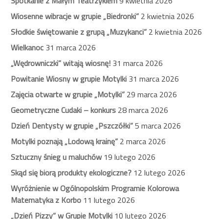
Spotkanie z Małym Teatrzykiem
9 kwietnia 2026
Wiosenne wibracje w grupie „Biedronki”
2 kwietnia 2026
Słodkie świętowanie z grupą „Muzykanci”
2 kwietnia 2026
Wielkanoc
31 marca 2026
„Wędrowniczki” witają wiosnę!
31 marca 2026
Powitanie Wiosny w grupie Motylki
31 marca 2026
Zajęcia otwarte w grupie „Motylki”
29 marca 2026
Geometryczne Cudaki – konkurs
28 marca 2026
Dzień Dentysty w grupie „Pszczółki”
5 marca 2026
Motylki poznają „Lodową krainę”
2 marca 2026
Sztuczny śnieg u maluchów
19 lutego 2026
Skąd się biorą produkty ekologiczne?
12 lutego 2026
Wyróżnienie w Ogólnopolskim Programie Kolorowa
Matematyka z Korbo
11 lutego 2026
„Dzień Pizzy” w Grupie Motylki
10 lutego 2026