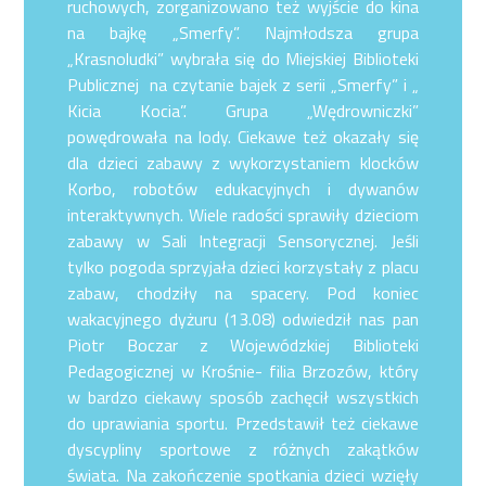
ruchowych, zorganizowano też wyjście do kina
na bajkę „Smerfy”. Najmłodsza grupa
„Krasnoludki” wybrała się do Miejskiej Biblioteki
Publicznej na czytanie bajek z serii „Smerfy” i „
Kicia Kocia”. Grupa „Wędrowniczki”
powędrowała na lody. Ciekawe też okazały się
dla dzieci zabawy z wykorzystaniem klocków
Korbo, robotów edukacyjnych i dywanów
interaktywnych. Wiele radości sprawiły dzieciom
zabawy w Sali Integracji Sensorycznej. Jeśli
tylko pogoda sprzyjała dzieci korzystały z placu
zabaw, chodziły na spacery. Pod koniec
wakacyjnego dyżuru (13.08) odwiedził nas pan
Piotr Boczar z Wojewódzkiej Biblioteki
Pedagogicznej w Krośnie- filia Brzozów, który
w bardzo ciekawy sposób zachęcił wszystkich
do uprawiania sportu. Przedstawił też ciekawe
dyscypliny sportowe z różnych zakątków
świata. Na zakończenie spotkania dzieci wzięły