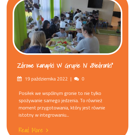
Zdrowe Kanapki W Grupie IV „Biedronki”
Posted
Comments
19 października 2022
0
on
Posiłek we wspólnym gronie to nie tylko
spożywanie samego jedzenia. To również
moment przygotowania, który jest równie
istotny w integrowaniu...
Read More