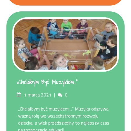
„Chciałbym Być Muzykiem…”
Posted
Comments
1 marca 2021
0
on
„Chciałbym być muzykiem…” Muzyka odgrywa
ważną rolę we wszechstronnym rozwoju
dziecka, a wiek przedszkolny to najlepszy czas
na rozpoczęcie edukacji...