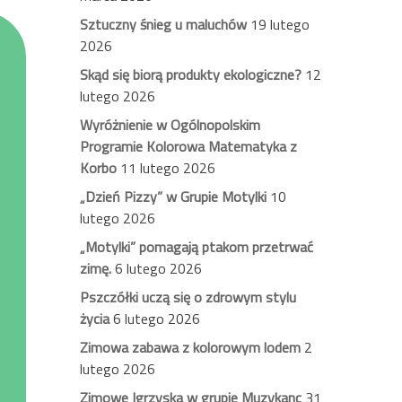
Sztuczny śnieg u maluchów
19 lutego
2026
Skąd się biorą produkty ekologiczne?
12
lutego 2026
Wyróżnienie w Ogólnopolskim
Programie Kolorowa Matematyka z
Korbo
11 lutego 2026
„Dzień Pizzy” w Grupie Motylki
10
lutego 2026
„Motylki” pomagają ptakom przetrwać
zimę.
6 lutego 2026
Pszczółki uczą się o zdrowym stylu
życia
6 lutego 2026
Zimowa zabawa z kolorowym lodem
2
lutego 2026
Zimowe Igrzyska w grupie Muzykanc
31