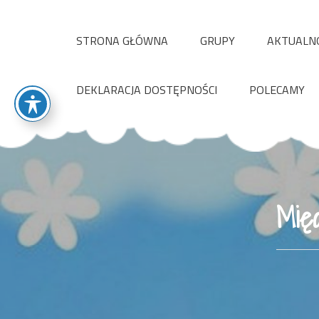
Skip
to
STRONA GŁÓWNA
GRUPY
AKTUALN
content
DEKLARACJA DOSTĘPNOŚCI
POLECAMY
Mię