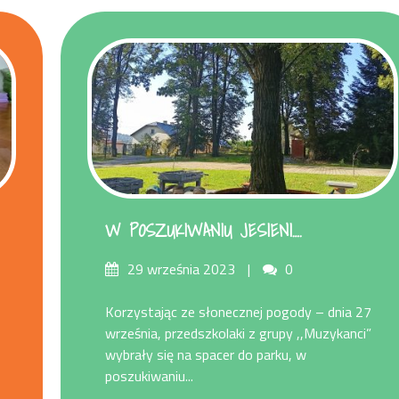
W POSZUKIWANIU JESIENI….
Posted
Comments
29 września 2023
0
on
Korzystając ze słonecznej pogody – dnia 27
września, przedszkolaki z grupy ,,Muzykanci”
wybrały się na spacer do parku, w
poszukiwaniu...