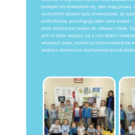
podopieczni dowiedzieli się, jakie mają prawa
wszystkich działań było stwierdzenie, że każd
pochodzenia, przysługują takie same prawa – p
praw dziecka jest prawo do zabawy i nauki. T
jest to kolor wiążący się z tym dniem i święte
własnych praw, uczenie poszanowania praw inn
ważnym elementem wychowania przedszkoln