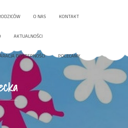
RODZICÓW
O NAS
KONTAKT
O
AKTUALNOŚCI
ARACJA DOSTĘPNOŚCI
POLECAMY
ecka