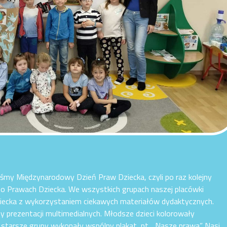
iśmy Międzynarodowy Dzień Praw Dziecka, czyli po raz kolejny
 o Prawach Dziecka. We wszystkich grupach naszej placówki
ziecka z wykorzystaniem ciekawych materiałów dydaktycznych.
y prezentacji multimedialnych. Młodsze dzieci kolorowały
a starsze grupy wykonały wspólny plakat, pt. „Nasze prawa”. Nasi