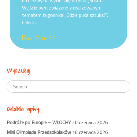
na niezwykłą wycieczkę do kina „Sokół”.
Wyjście było związane z realizowanym
tematem tygodnika „Gdzie puka sztuka?”.
Celem...
Read More >>
Wyszukaj
Ostatnie wpisy
Podróże po Europie – WŁOCHY
20 czerwca 2026
Mini Olimpiada Przedszkolaków
10 czerwca 2026