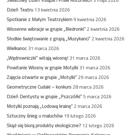
Światowy Dzień Książki i Praw Autorskich
3 maja 2026
Dzień Teatru
13 kwietnia 2026
Spotkanie z Małym Teatrzykiem
9 kwietnia 2026
Wiosenne wibracje w grupie „Biedronki”
2 kwietnia 2026
Słodkie świętowanie z grupą „Muzykanci”
2 kwietnia 2026
Wielkanoc
31 marca 2026
„Wędrowniczki” witają wiosnę!
31 marca 2026
Powitanie Wiosny w grupie Motylki
31 marca 2026
Zajęcia otwarte w grupie „Motylki”
29 marca 2026
Geometryczne Cudaki – konkurs
28 marca 2026
Dzień Dentysty w grupie „Pszczółki”
5 marca 2026
Motylki poznają „Lodową krainę”
2 marca 2026
Sztuczny śnieg u maluchów
19 lutego 2026
Skąd się biorą produkty ekologiczne?
12 lutego 2026