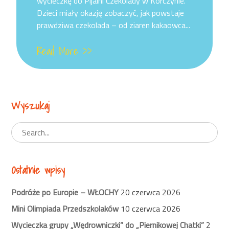
wycieczkę do Pijalni Czekolady w Korczynie.
Dzieci miały okazję zobaczyć, jak powstaje
prawdziwa czekolada – od ziaren kakaowca...
Read More >>
Wyszukaj
Ostatnie wpisy
Podróże po Europie – WŁOCHY
20 czerwca 2026
Mini Olimpiada Przedszkolaków
10 czerwca 2026
Wycieczka grupy „Wędrowniczki” do „Piernikowej Chatki”
2