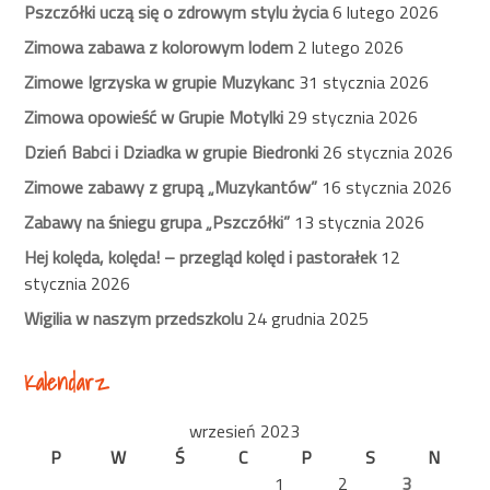
Pszczółki uczą się o zdrowym stylu życia
6 lutego 2026
Zimowa zabawa z kolorowym lodem
2 lutego 2026
Zimowe Igrzyska w grupie Muzykanc
31 stycznia 2026
Zimowa opowieść w Grupie Motylki
29 stycznia 2026
Dzień Babci i Dziadka w grupie Biedronki
26 stycznia 2026
Zimowe zabawy z grupą „Muzykantów”
16 stycznia 2026
Zabawy na śniegu grupa „Pszczółki”
13 stycznia 2026
Hej kolęda, kolęda! – przegląd kolęd i pastorałek
12
stycznia 2026
Wigilia w naszym przedszkolu
24 grudnia 2025
Kalendarz
wrzesień 2023
P
W
Ś
C
P
S
N
1
2
3