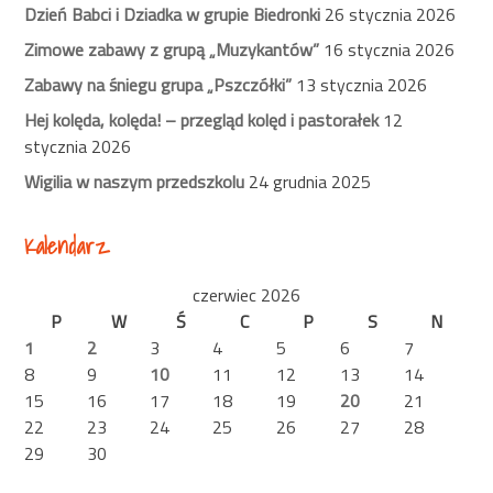
Dzień Babci i Dziadka w grupie Biedronki
26 stycznia 2026
Zimowe zabawy z grupą „Muzykantów”
16 stycznia 2026
Zabawy na śniegu grupa „Pszczółki”
13 stycznia 2026
Hej kolęda, kolęda! – przegląd kolęd i pastorałek
12
stycznia 2026
Wigilia w naszym przedszkolu
24 grudnia 2025
Kalendarz
czerwiec 2026
P
W
Ś
C
P
S
N
1
2
3
4
5
6
7
8
9
10
11
12
13
14
15
16
17
18
19
20
21
22
23
24
25
26
27
28
29
30