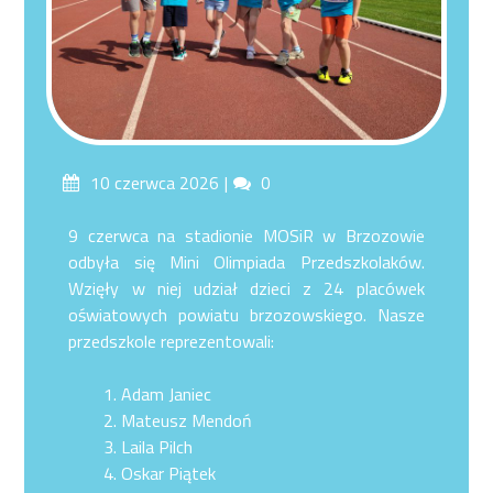
Posted
Comments
10 czerwca 2026
0
on
9 czerwca na stadionie MOSiR w Brzozowie
odbyła się Mini Olimpiada Przedszkolaków.
Wzięły w niej udział dzieci z 24 placówek
oświatowych powiatu brzozowskiego. Nasze
przedszkole reprezentowali:
Adam Janiec
Mateusz Mendoń
Laila Pilch
Oskar Piątek