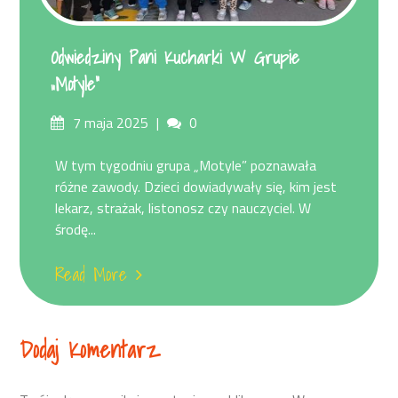
Odwiedziny Pani Kucharki W Grupie
„Motyle”
Posted
Comments
7 maja 2025
0
on
W tym tygodniu grupa „Motyle” poznawała
różne zawody. Dzieci dowiadywały się, kim jest
lekarz, strażak, listonosz czy nauczyciel. W
środę...
Read More
Dodaj Komentarz