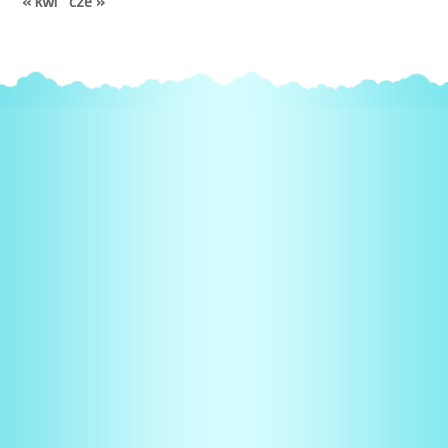
« kwi
cze »