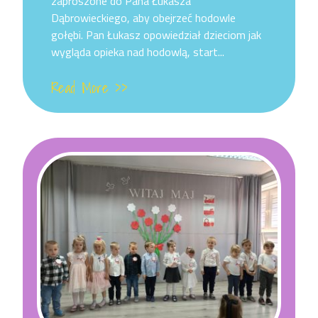
zaproszone do Pana Łukasza
Dąbrowieckiego, aby obejrzeć hodowle
gołębi. Pan Łukasz opowiedział dzieciom jak
wygląda opieka nad hodowlą, start...
Read More >>