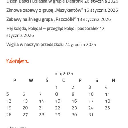
Dzień Babci i Dziadka w grupie Biedronki
26 stycznia 2026
Zimowe zabawy z grupą „Muzykantów”
16 stycznia 2026
Zabawy na śniegu grupa „Pszczółki”
13 stycznia 2026
Hej kolęda, kolęda! – przegląd kolęd i pastorałek
12
stycznia 2026
Wigilia w naszym przedszkolu
24 grudnia 2025
Kalendarz
maj 2025
P
W
Ś
C
P
S
N
1
2
3
4
5
6
7
8
9
10
11
12
13
14
15
16
17
18
19
20
21
22
23
24
25
26
27
28
29
30
31