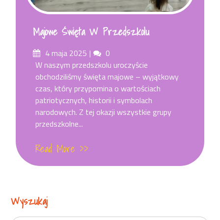
Majowe Święta W Przedszkolu
Posted
Comments
4 maja 2025
0
on
W naszym przedszkolu uroczyście
obchodziliśmy święta majowe – wyjątkowy
czas, który przypomina o wartościach
patriotycznych, historii i symbolach
narodowych. Z tej okazji wszystkie grupy
przedszkolne...
Read More >>
Wyszukaj