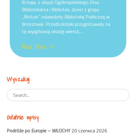
on
8 maja, z okazji Ogólnopolskiego Dnia
Bibliotekarza i Bibliotek, dzieci z grupy
„Motyle” odwiedziły Bibliotekę Publiczną w
Brzozowie. Przedszkolaki przygotowały na
tę wyjątkową okazję wiersz,...
Read More >>
Wyszukaj
Ostatnie wpisy
Podróże po Europie – WŁOCHY
20 czerwca 2026