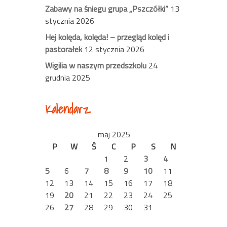
Zabawy na śniegu grupa „Pszczółki”
13
stycznia 2026
Hej kolęda, kolęda! – przegląd kolęd i
pastorałek
12 stycznia 2026
Wigilia w naszym przedszkolu
24
grudnia 2025
Kalendarz
maj 2025
P
W
Ś
C
P
S
N
1
2
3
4
5
6
7
8
9
10
11
12
13
14
15
16
17
18
19
20
21
22
23
24
25
26
27
28
29
30
31