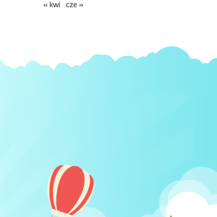
« kwi
cze »