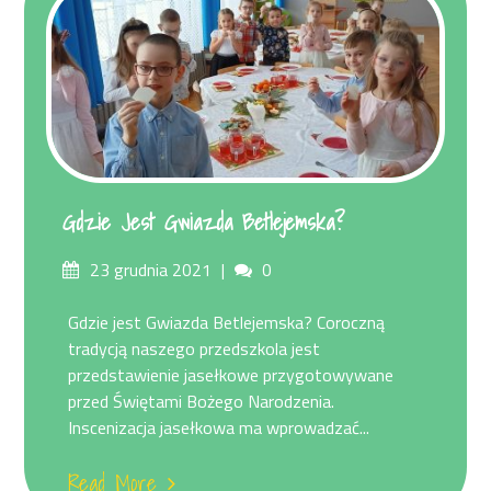
Gdzie Jest Gwiazda Betlejemska?
Posted
Comments
23 grudnia 2021
0
on
Gdzie jest Gwiazda Betlejemska? Coroczną
tradycją naszego przedszkola jest
przedstawienie jasełkowe przygotowywane
przed Świętami Bożego Narodzenia.
Inscenizacja jasełkowa ma wprowadzać...
Read More