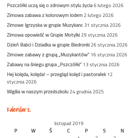
Pszczółki uczą się o zdrowym stylu życia
6 lutego 2026
Zimowa zabawa z kolorowym lodem
2 lutego 2026
Zimowe Igrzyska w grupie Muzykanc
31 stycznia 2026
Zimowa opowieść w Grupie Motylki
29 stycznia 2026
Dzień Babci i Dziadka w grupie Biedronki
26 stycznia 2026
Zimowe zabawy z grupą „Muzykantów”
16 stycznia 2026
Zabawy na śniegu grupa „Pszczółki”
13 stycznia 2026
Hej kolęda, kolęda! – przegląd kolęd i pastorałek
12
stycznia 2026
Wigilia w naszym przedszkolu
24 grudnia 2025
Kalendarz
listopad 2019
P
W
Ś
C
P
S
N
1
2
3