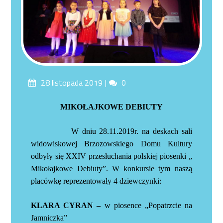
Posted
Comments
28 listopada 2019
0
on
MIKOŁAJKOWE DEBIUTY
W dniu 28.11.2019r. na deskach sali
widowiskowej Brzozowskiego Domu Kultury
odbyły się XXIV przesłuchania polskiej piosenki „
Mikołajkowe Debiuty”. W konkursie tym naszą
placówkę reprezentowały 4 dziewczynki:
KLARA CYRAN –
w piosence „Popatrzcie na
Jamniczka”