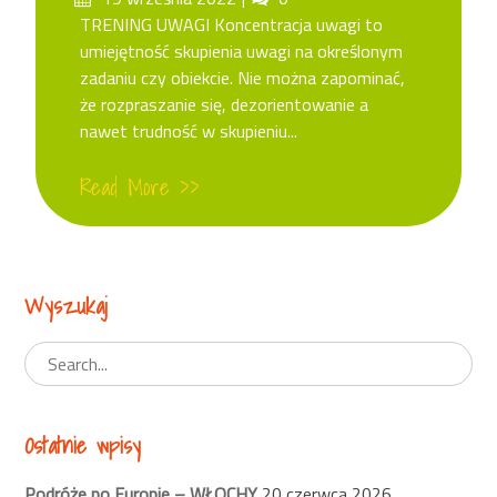
on
TRENING UWAGI Koncentracja uwagi to
umiejętność skupienia uwagi na określonym
zadaniu czy obiekcie. Nie można zapominać,
że rozpraszanie się, dezorientowanie a
nawet trudność w skupieniu...
Read More >>
Wyszukaj
Ostatnie wpisy
Podróże po Europie – WŁOCHY
20 czerwca 2026