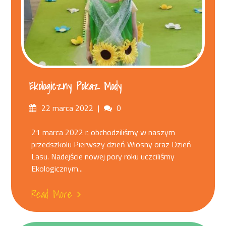
Ekologiczny Pokaz Mody
Posted
Comments
22 marca 2022
0
on
21 marca 2022 r. obchodziliśmy w naszym
przedszkolu Pierwszy dzień Wiosny oraz Dzień
Lasu. Nadejście nowej pory roku uczciliśmy
Ekologicznym...
Read More