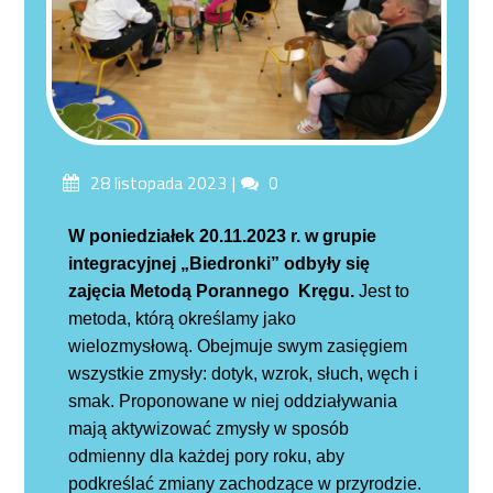
Posted
Comments
28 listopada 2023
0
on
W poniedziałek 20.11.2023 r. w grupie
integracyjnej „Biedronki” odbyły się
zajęcia
Metodą Porannego Kręgu.
Jest to
metoda, którą określamy jako
wielozmysłową. Obejmuje swym zasięgiem
wszystkie zmysły: dotyk, wzrok, słuch, węch i
smak. Proponowane w niej oddziaływania
mają aktywizować zmysły w sposób
odmienny dla każdej pory roku, aby
podkreślać zmiany zachodzące w przyrodzie.