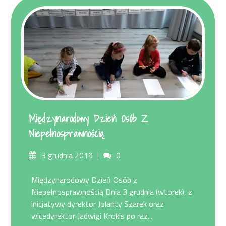
Międzynarodowy Dzień Osób Z
Niepełnosprawnością
Posted
Comments
3 grudnia 2019
0
on
Międzynarodowy Dzień Osób z
Niepełnosprawnością Dnia 3 grudnia (wtorek), z
inicjatywy dyrektor Jolanty Szarek oraz
wicedyrektor Jadwigi Krokis po raz...