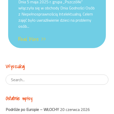
on
Dnia 5 maja 2025 r. grupa „Pszczółki”
włączyła się w obchody Dnia Godności Osób
z Niepełnosprawnością Intelektualną. Celem
zajęć było uwrażliwienie dzieci na problemy
osób...
Read More >>
Wyszukaj
Ostatnie wpisy
Podróże po Europie – WŁOCHY
20 czerwca 2026