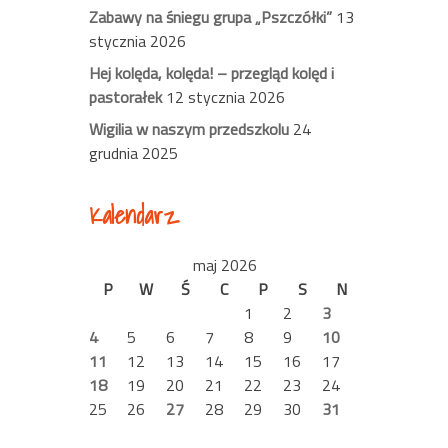
Zabawy na śniegu grupa „Pszczółki”
13
stycznia 2026
Hej kolęda, kolęda! – przegląd kolęd i
pastorałek
12 stycznia 2026
Wigilia w naszym przedszkolu
24
grudnia 2025
Kalendarz
maj 2026
P
W
Ś
C
P
S
N
1
2
3
4
5
6
7
8
9
10
11
12
13
14
15
16
17
18
19
20
21
22
23
24
25
26
27
28
29
30
31