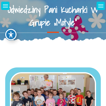
Skip
Odwiedziny Pani Kucharki W
to
content
Grupie „Motyle”