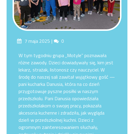
Posted
Comments
7 maja 2025
0
on
W tym tygodniu grupa „Motyle” poznawała
różne zawody. Dzieci dowiadywały się, kim jest
lekarz, strażak, listonosz czy nauczyciel. W
środę do naszej sali zawitał wyjątkowy gość —
pani kucharka Danusia, która na co dzień
przygotowuje pyszne posiłki w naszym
przedszkolu. Pani Danusia opowiedziała
przedszkolakom o swojej pracy, pokazała
akcesoria kuchenne i zdradziła, jak wygląda
dzień w przedszkolnej kuchni. Dzieci z
ogromnym zainteresowaniem słuchały,