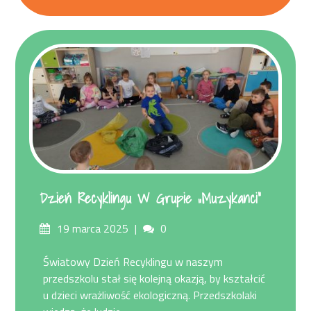
Dzień Recyklingu W Grupie „Muzykanci”
Posted
Comments
19 marca 2025
0
on
Światowy Dzień Recyklingu w naszym
przedszkolu stał się kolejną okazją, by kształcić
u dzieci wrażliwość ekologiczną. Przedszkolaki