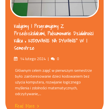
Kodujemy I Programujemy Z
Przedszkolakami, Podsumowanie Działalności
Kółka „ KODOWANIE NA DYWANIE” W I
Semestrze
Posted
Comments
14 lutego 2024
0
on
Głównym celem zajęć w pierwszym semestrze
było: zainteresowanie dzieci kodowaniem bez
użycia komputera, rozwijanie logicznego
myślenia i zdolności matematycznych,
odczytywanie,...
Read More