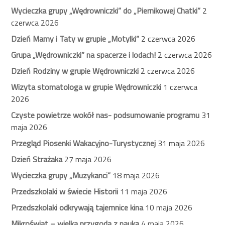
Wycieczka grupy „Wędrowniczki” do „Piernikowej Chatki”
2
czerwca 2026
Dzień Mamy i Taty w grupie „Motylki”
2 czerwca 2026
Grupa „Wędrowniczki” na spacerze i lodach!
2 czerwca 2026
Dzień Rodziny w grupie Wędrowniczki
2 czerwca 2026
Wizyta stomatologa w grupie Wędrowniczki
1 czerwca
2026
Czyste powietrze wokół nas- podsumowanie programu
31
maja 2026
Przegląd Piosenki Wakacyjno-Turystycznej
31 maja 2026
Dzień Strażaka
27 maja 2026
Wycieczka grupy „Muzykanci”
18 maja 2026
Przedszkolaki w świecie Historii
11 maja 2026
Przedszkolaki odkrywają tajemnice kina
10 maja 2026
Mikroświat – wielka przygoda z nauką
4 maja 2026