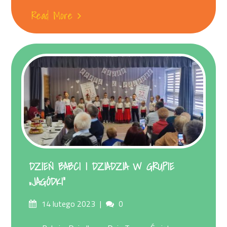
Read More
DZIEŃ BABCI I DZIADZIA W GRUPIE
„JAGÓDKI”
Posted
Comments
14 lutego 2023
0
on