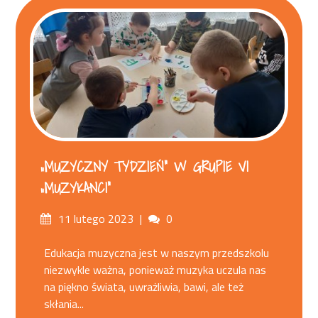
„MUZYCZNY TYDZIEŃ” W GRUPIE VI
„MUZYKANCI”
Posted
Comments
11 lutego 2023
0
on
Edukacja muzyczna jest w naszym przedszkolu
niezwykle ważna, ponieważ muzyka uczula nas
na piękno świata, uwrażliwia, bawi, ale też
skłania...