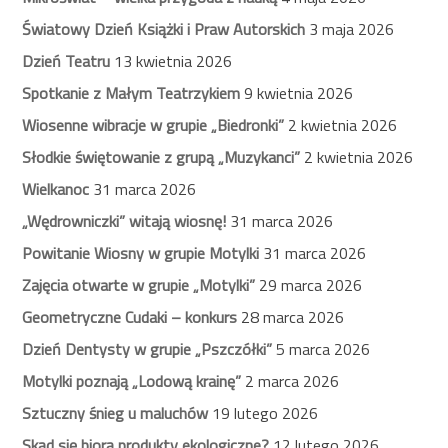
Światowy Dzień Książki i Praw Autorskich
3 maja 2026
Dzień Teatru
13 kwietnia 2026
Spotkanie z Małym Teatrzykiem
9 kwietnia 2026
Wiosenne wibracje w grupie „Biedronki”
2 kwietnia 2026
Słodkie świętowanie z grupą „Muzykanci”
2 kwietnia 2026
Wielkanoc
31 marca 2026
„Wędrowniczki” witają wiosnę!
31 marca 2026
Powitanie Wiosny w grupie Motylki
31 marca 2026
Zajęcia otwarte w grupie „Motylki”
29 marca 2026
Geometryczne Cudaki – konkurs
28 marca 2026
Dzień Dentysty w grupie „Pszczółki”
5 marca 2026
Motylki poznają „Lodową krainę”
2 marca 2026
Sztuczny śnieg u maluchów
19 lutego 2026
Skąd się biorą produkty ekologiczne?
12 lutego 2026