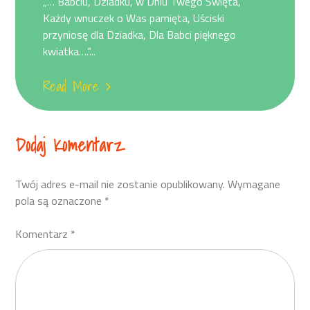
„… Babciu, Dziadku, w Dniu Twego Święta,
Każdy wnuczek o Was pamięta, Uściski
przyniosę dla Dziadka, Dla Babci pięknego
kwiatka….”...
Read More
Dodaj Komentarz
Twój adres e-mail nie zostanie opublikowany.
Wymagane
pola są oznaczone
*
Komentarz
*