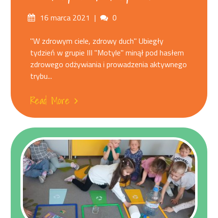
Posted
Comments
16 marca 2021
0
on
"W zdrowym ciele, zdrowy duch" Ubiegły
tydzień w grupie III "Motyle" minął pod hasłem
zdrowego odżywiania i prowadzenia aktywnego
trybu...
Read More