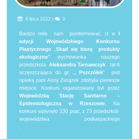
Posted
Comments
6 lipca 2022
0
on
Bardzo miło nam poinformować, iż w
I
edycji Wojewódzkiego Konkursu
Plastycznego
„
Skąd się biorą produkty
ekologiczne”
wychowanka naszego
przedszkola
Aleksandra Tarnawczyk
lat 6
uczęszczająca do gr
. ,, Pszczółek
” pod
opieką pani Anny Związek zdobyła pierwsze
miejsce
.
Konkurs organizowany był przez
Wojewódzką Stację Sanitarno –
Epidemiologiczną w Rzeszowie.
Na
konkurs wpłynęło 230 prac, z 73 przedszkoli
województwa podkarpackiego
.