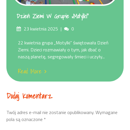
Dzień Ziemi W Grupie „Motylki”
Posted
Comments
23 kwietnia 2025
0
on
22 kwietnia grupa „Motylki” świętowała Dzień
Ziemi. Dzieci rozmawiały o tym, jak dbać o
naszą planetę, segregowały śmieci i uczyły...
Read More
Dodaj Komentarz
Twój adres e-mail nie zostanie opublikowany.
Wymagane
pola są oznaczone
*